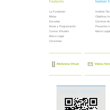
Fundación
Instituto 
La Fundación
Instituto Té
Metas
Objetivos In
Escuelas
Carreras d
Areas y Programación
Proyectos I
Cursos Virtuales
Marco Legal
Marco Legal
Convenios
Biblioteca Virtual
Videos Terr