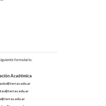
siguiente formulario.
ación Académica
asky@terras.edu.ar
tas@terras.edu.ar
a@terras.edu.ar