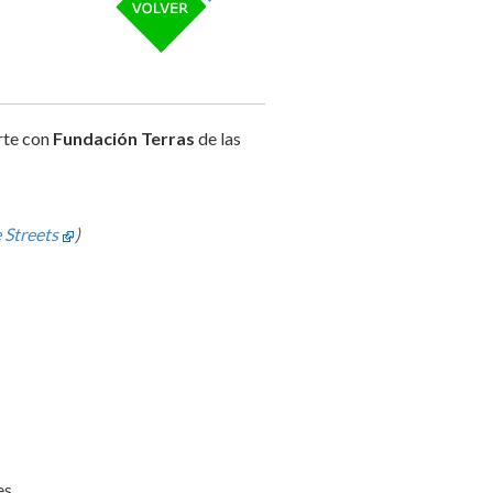
arte con
Fundación Terras
de las
 Streets
)
s.