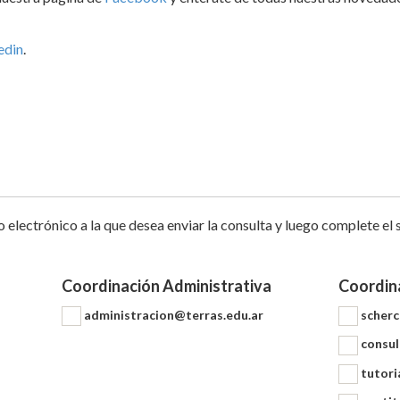
edin
.
 electrónico a la que desea enviar la consulta y luego complete el 
Coordinación Administrativa
Coordin
administracion@terras.edu.ar
scherc
consul
tutori