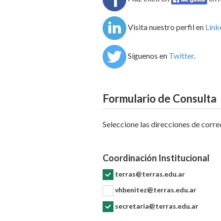
Visita nuestro perfil en
Link
Síguenos en
Twitter
.
Formulario de Consulta
Seleccione las direcciones de correo
Coordinación Institucional
terras@terras.edu.ar
vhbenitez@terras.edu.ar
secretaria@terras.edu.ar