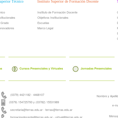
Superior Técnico
Instituto Superior de Formación Docente
cnico
Instituto de Formación Docente
stitucionales
Objetivos Institucionales
e Grado
Escuelas
nnovadores
Marco Legal
as
Cursos Presenciales y Virtuales
Jornadas Presenciales
(0379) 4421182 - 4468107
Nombre y Apelli
(0379) 154725793 y (03782) 15531989
e-ma
secretaria@terras.edu.ar - terras@terras.edu.ar
Mensa
formaciondocente@terras.edu.ar - virtual@terras.edu.ar