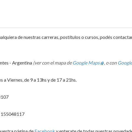
ualquiera de nuestras carreras, postítulos o cursos, podés contact
ntes - Argentina
(ver con el mapa de
Google Maps
, o con
Google
 a Viernes, de 9 a 13hs y de 17 a 21hs.
8107
) 155048117
nuestra página de
Facebook
y enterate de todas nuestras novedade