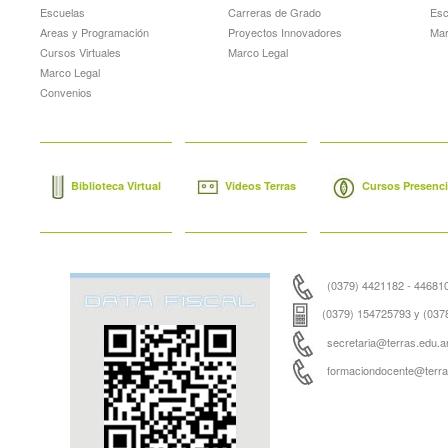
Escuelas
Carreras de Grado
Esc
Areas y Programación
Proyectos Innovadores
Mar
Cursos Virtuales
Marco Legal
Marco Legal
Convenios
Biblioteca Virtual
Videos Terras
Cursos Presencia
(0379) 4421182 - 44681
(0379) 154725793 y (037
secretaria@terras.edu.ar
formaciondocente@terras