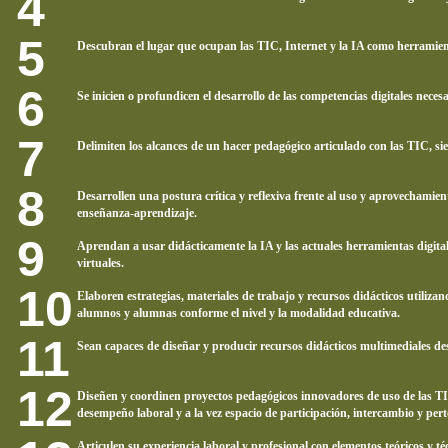
Descubran el lugar que ocupan las TIC, Internet y la IA como herramienta
Se inicien o profundicen el desarrollo de las competencias digitales neces
Delimiten los alcances de un hacer pedagógico articulado con las TIC, si
Desarrollen una postura crítica y reflexiva frente al uso y aprovechamien
enseñanza-aprendizaje.
Aprendan a usar didácticamente la IA y las actuales herramientas digitale
virtuales.
Elaboren estrategias, materiales de trabajo y recursos didácticos utilizan
alumnos y alumnas conforme el nivel y la modalidad educativa.
Sean capaces de diseñar y producir recursos didácticos multimediales des
Diseñen y coordinen proyectos pedagógicos innovadores de uso de las TIC
desempeño laboral y a la vez espacio de participación, intercambio y pert
Articulen su experiencia laboral y profesional con elementos teóricos y té