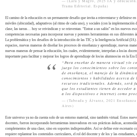
(Lara y Magro, 2025 IA y educación. 
Trama Editorial. España)
El camino de la educación es un permanente desafío que invita a reinventarse y definirse en 
móviles (ubicuidad), adaptativos (al ritmo de cada uno), y sociales (con la implementación d
clase, las tareas… hoy se reivindican y se reinventan. “Entrar a un salón” en los nuevos es
competencias necesarias para incorporar nuevas y potentes herramientas en sus diferentes á
La problemática y los desafíos de la introducción de las TIC y la Inteligencia Artificial (I
espacios, nuevas maneras de diseñar los procesos de enseñanza y aprendizaje, nuevas manera
nuevas maneras de pensar la educación, los cuales, evidentemente, interpelan a los/as docent
importante para facilitar y mejorar los logros de aprendizaje de los/as alumnos/as en la Era D
“Para enseñar de manera virtual y/o co
juego los conocimientos sobre los cont
de enseñanza, el manejo de la dinámica 
conocimientos y habilidades acerca de 
recursos tradicionales. Además, será f
que los estudiantes tienen de acceder a
a los dispositivos e internet) como pro
(Taboada y Álvarez, 2021 Enseñanza 
Aires)
Este universo ya no da cuenta solo de un entorno material, sino también virtual. Estos nuev
docentes, fueron incorporando herramientas innovadoras en sus prácticas áulicas, acomodánd
complementos de una clase, sino en soportes indispensables. Así se define este escenario 
requiere replantear los contenidos curriculares, el rol del docente y de los y las estudiantes