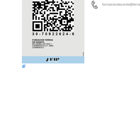
formaciondocente@terras