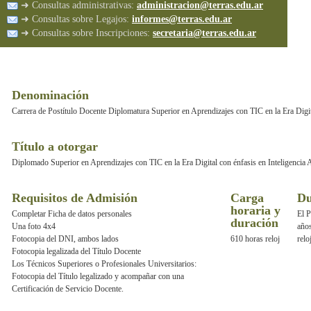
➜ Consultas administrativas:
administracion@terras.edu.ar
➜ Consultas sobre Legajos:
informes@terras.edu.ar
➜ Consultas sobre Inscripciones:
secretaria@terras.edu.ar
Denominación
Carrera de Postítulo Docente Diplomatura Superior en Aprendizajes con TIC en la Era Digital
Título a otorgar
Diplomado Superior en Aprendizajes con TIC en la Era Digital con énfasis en Inteligencia Ar
Requisitos de Admisión
Carga
Du
horaria y
Completar Ficha de datos personales
El P
duración
Una foto 4x4
años
Fotocopia del DNI, ambos lados
610 horas reloj
relo
Fotocopia legalizada del Título Docente
Los Técnicos Superiores o Profesionales Universitarios:
Fotocopia del Título legalizado y acompañar con una
Certificación de Servicio Docente.