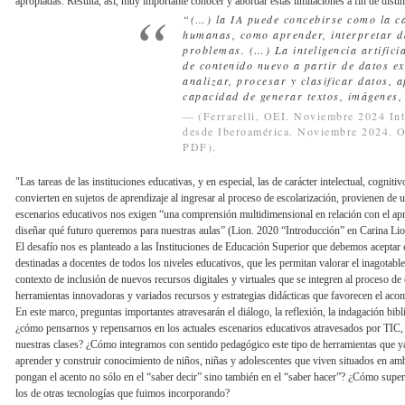
apropiadas. Resulta, así, muy importante conocer y abordar estas limitaciones a fin de distin
“(…) la IA puede concebirse como la c
humanas, como aprender, interpretar da
problemas. (…) La inteligencia artifici
de contenido nuevo a partir de datos exi
analizar, procesar y clasificar datos, 
capacidad de generar textos, imágenes
(Ferrarelli, OEI. Noviembre 2024 Int
desde Iberoamérica. Noviembre 2024. O
PDF).
"Las tareas de las instituciones educativas, y en especial, las de carácter intelectual, cogni
convierten en sujetos de aprendizaje al ingresar al proceso de escolarización, provienen de 
escenarios educativos nos exigen “una comprensión multidimensional en relación con el apre
diseñar qué futuro queremos para nuestras aulas” (Lion. 2020 “Introducción” en Carina Li
El desafío nos es planteado a las Instituciones de Educación Superior que debemos aceptar 
destinadas a docentes de todos los niveles educativos, que les permitan valorar el inagotable 
contexto de inclusión de nuevos recursos digitales y virtuales que se integren al proceso d
herramientas innovadoras y variados recursos y estrategias didácticas que favorecen el acom
En este marco, preguntas importantes atravesarán el diálogo, la reflexión, la indagación bibl
¿cómo pensarnos y repensarnos en los actuales escenarios educativos atravesados por TIC
nuestras clases? ¿Cómo integramos con sentido pedagógico este tipo de herramientas que ya 
aprender y construir conocimiento de niños, niñas y adolescentes que viven situados en am
pongan el acento no sólo en el “saber decir” sino también en el “saber hacer”? ¿Cómo supe
los de otras tecnologías que fuimos incorporando?