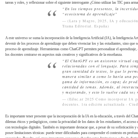
tareas y roles, y reflexionar sobre el siguiente interrogante ¿Cómo utilizar las TIC para 
“En los tiempos presentes, la incertid
“ecosistema de aprendizaje”
(Lara y Magro, 2025, IA y educación.
Trama Editorial. España)
A este universo se suma la incorporación de la Inteligencia Artificial (IA), la Inteligencia 
devenir de los procesos de aprendizaje que deben vivenciar los y las estudiantes, sino que
proceso de aprendizaje. Herramientas como ChatGPT permiten personalizar el aprendizaje, adap
los docentes centrarse en aspectos más creativos y significativos de la enseñanza.
“El ChatGPT es un asistente virtual ca
relacionadas con el lenguaje. Para simp
gran cantidad de textos, lo que le perm
manera similar a como lo haría una pe
gama de información, es capaz de produ
cantidad de temas. Además, al interac
y mejorando, y esto lo vuelve cada vez 
(Educ.ar 2025 Como incorporar IA ge
docentes. 1ra edición actualizada - Ci
Es importante tener presente que la incorporación de la IA en la educación, a través del Ch
dilemas éticos y pedagógicos, como la privacidad de los datos de los estudiantes, el acceso 
con tecnologías digitales. También es importante destacar que, a pesar de su sofisticación y d
posee limitaciones técnicas: puede tener dificultades para comprender el contexto en profu