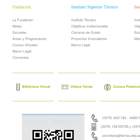
Fundación
Instituto Superior Técnico
Ins
La Fundación
Instituto Técnico
Ins
Metas
Objetivos Institucionales
Obj
Escuelas
Carreras de Grado
Esc
Areas y Programación
Proyectos Innovadores
Mar
Cursos Virtuales
Marco Legal
Marco Legal
Convenios
Biblioteca Virtual
Videos Terras
Cursos Presencia
(0379) 4421182 - 44681
(0379) 154725793 y (037
secretaria@terras.edu.ar