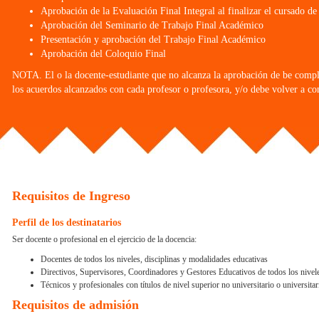
Aprobación de la Evaluación Final Integral al finalizar el cursado de 
Aprobación del Seminario de Trabajo Final Académico
Presentación y aprobación del Trabajo Final Académico
Aprobación del Coloquio Final
NOTA. El o la docente-estudiante que no alcanza la aprobación de be comple
los acuerdos alcanzados con cada profesor o profesora, y/o debe volver a con
Requisitos de Ingreso
Perfil de los destinatarios
Ser docente o profesional en el ejercicio de la docencia:
Docentes de todos los niveles, disciplinas y modalidades educativas
Directivos, Supervisores, Coordinadores y Gestores Educativos de todos los nivel
Técnicos y profesionales con títulos de nivel superior no universitario o universitari
Requisitos de admisión