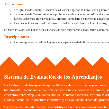
Titulaciones
Ser egresado de Carreras Docentes de educación superior no universitaria y univers
Ser egresado de Carreras técnicas o profesionales de educación superior universitari
Ejercer la docencia en el nivel inicial, primario, secundario o superior no universi
Estar inscripto en los listados de ingreso a la docencia del Sistema Educativo Argen
En todos los casos con títulos de instituciones de nivel superior no universitarias o univers
Inscripciones
Las inscripciones se realizan ingresando a la página Web de Terras www.terras.edu
Sistema de Evaluación de los Aprendizajes
La Evaluación de los Aprendizajes se lleva a cabo conforme las propuestas 
herramienta trascendente en la toma de decisiones de docentes y alumnos, así
enseñanza-aprendizaje y la concreción de las metas esperadas. Por ello se a
autoevaluación de las prácticas educativas y de evaluación crítica del proce
La evaluación, de esta manera, se constituye en un proceso eminentemente di