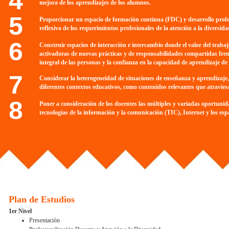
mejora de los aprendizajes de los alumnos.
Proporcionar un espacio de formación continua (FDC) y desarrollo profesion
reflexivo de los requerimientos profesionales de la atención a la diversida
Construir espacios de interacción e intercambio donde el valor del trabaj
activadoras de nuevas prácticas y de responsabilidades compartidas frent
integral de las personas y la confianza en la capacidad de aprendizaje de
Considerar la heterogeneidad de situaciones de enseñanza y aprendizaje,
diferentes contextos educativos, como contenidos relevantes que atravies
Poner a consideración de los docentes las múltiples y variadas oportuni
tecnologías de la información y la comunicación (TIC), Internet y los esp
Plan de Estudios
1er Nivel
Presentación