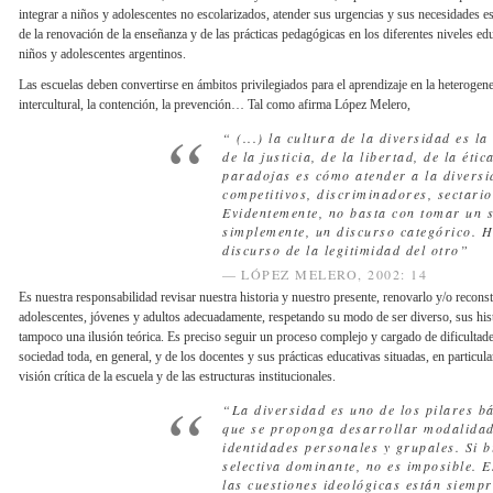
integrar a niños y adolescentes no escolarizados, atender sus urgencias y sus necesidades e
de la renovación de la enseñanza y de las prácticas pedagógicas en los diferentes niveles ed
niños y adolescentes argentinos.
Las escuelas deben convertirse en ámbitos privilegiados para el aprendizaje en la heterogene
intercultural, la contención, la prevención… Tal como afirma López Melero,
“ (...) la cultura de la diversidad es l
de la justicia, de la libertad, de la ét
paradojas es cómo atender a la diversi
competitivos, discriminadores, sectario
Evidentemente, no basta con tomar un 
simplemente, un discurso categórico. H
discurso de la legitimidad del otro”
LÓPEZ MELERO, 2002: 14
Es nuestra responsabilidad revisar nuestra historia y nuestro presente, renovarlo y/o reconst
adolescentes, jóvenes y adultos adecuadamente, respetando su modo de ser diverso, sus histor
tampoco una ilusión teórica. Es preciso seguir un proceso complejo y cargado de dificultade
sociedad toda, en general, y de los docentes y sus prácticas educativas situadas, en particul
visión crítica de la escuela y de las estructuras institucionales.
“La diversidad es uno de los pilares b
que se proponga desarrollar modalidad
identidades personales y grupales. Si b
selectiva dominante, no es imposible. E
las cuestiones ideológicas están siempr