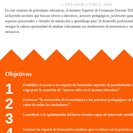
DEVALLE y VEGA, 2006
En este contexto de prioridades educativas, el Instituto Superior de Formación Docente TE
incluyendo acciones que buscan ofrecer a directivos, asesores pedagógicos, profesores guías
espacios presenciales y virtuales de interacción y aprendizaje para “el desarrollo profesional
otorgue la valiosa oportunidad de analizar críticamente sus instituciones de pertenencia y s
inclusivos.
Objetivos
Posibilitar el acceso a un espacio de formación superior de postitulación
exige para la asunción de “nuevos roles en el sistema educativo”.
Favorecer “la renovación de la enseñanza y las prácticas pedagógicas en lo
saber de todos los ciudadanos” .
Contribuir a la optimización del hacer docente capaz de intervenir atendie
Generar un espacio de formación continua que se enlace con la práctica c