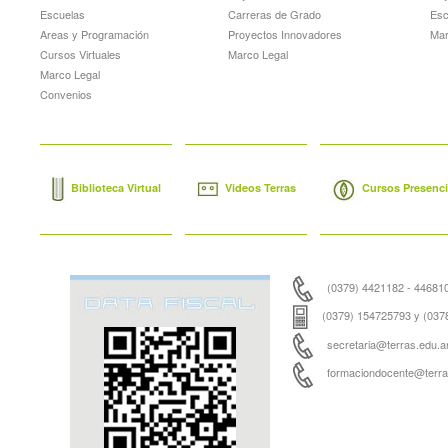
Escuelas
Carreras de Grado
Esc
Areas y Programación
Proyectos Innovadores
Mar
Cursos Virtuales
Marco Legal
Marco Legal
Convenios
Biblioteca Virtual
Videos Terras
Cursos Presencia
(0379) 4421182 - 44681
(0379) 154725793 y (037
secretaria@terras.edu.ar
formaciondocente@terras