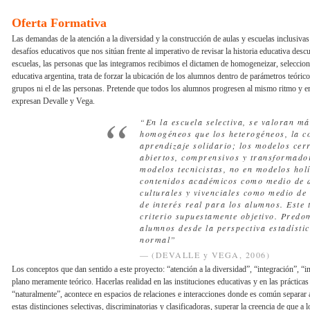
Oferta Formativa
Las demandas de la atención a la diversidad y la construcción de aulas y escuelas inclusivas
desafíos educativos que nos sitúan frente al imperativo de revisar la historia educativa des
escuelas, las personas que las integramos recibimos el dictamen de homogeneizar, seleccion
educativa argentina, trata de forzar la ubicación de los alumnos dentro de parámetros teóricos,
grupos ni el de las personas. Pretende que todos los alumnos progresen al mismo ritmo y e
expresan Devalle y Vega.
“En la escuela selectiva, se valoran m
homogéneos que los heterogéneos, la co
aprendizaje solidario; los modelos cerr
abiertos, comprensivos y transformador
modelos tecnicistas, no en modelos holí
contenidos académicos como medio de de
culturales y vivenciales como medio de
de interés real para los alumnos. Este 
criterio supuestamente objetivo. Predom
alumnos desde la perspectiva estadístic
normal”
(DEVALLE y VEGA, 2006)
Los conceptos que dan sentido a este proyecto: “atención a la diversidad”, “integración”, “
plano meramente teórico. Hacerlas realidad en las instituciones educativas y en las práctica
“naturalmente”, acontece en espacios de relaciones e interacciones donde es común separar 
estas distinciones selectivas, discriminatorias y clasificadoras, superar la creencia de que a l