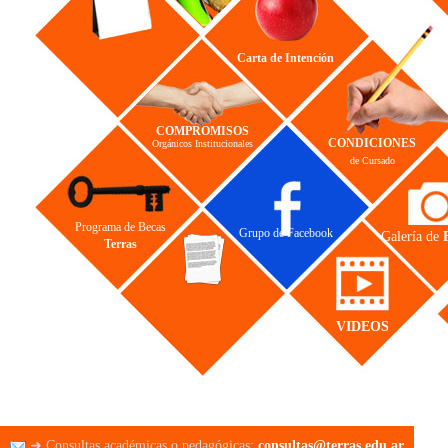
Carta de Intención
COMPROMISOS
CONDICIONES
Orgánicos Institucionales
de Cursado
Programa de Becas
Grupo de Facebook
Galería de
Terras
VIDEOS
➜ Consultas académicas o pedagógicas:
consultas@terras.edu.ar