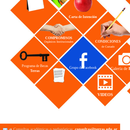
Carta de Intención
COMPROMISOS
CONDICIONES
Orgánicos Institucionales
de Cursado
Programa de Becas
Grupo de Facebook
Galería de
Terras
VIDEOS
➜ Consultas académicas o pedagógicas:
consultas@terras.edu.ar