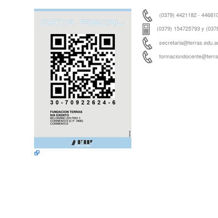
(0379) 4421182 - 44681
(0379) 154725793 y (037
secretaria@terras.edu.ar
formaciondocente@terras