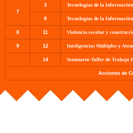
3
Tecnologías de la Información
7
9
Tecnologías de la Información
8
11
Violencia escolar y construcc
9
12
Inteligencias Múltiples y Aten
14
Seminario-Taller de Trabajo 
Acciones de C